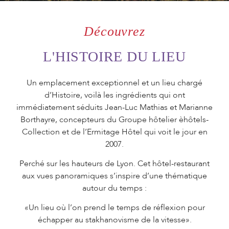
ORGANISEZ
VOTRE
Découvrez
ÉVÉNEMENT
L'HISTOIRE DU LIEU
Un emplacement exceptionnel et un lieu chargé
d’Histoire, voilà les ingrédients qui ont
OFFREZ UN
immédiatement séduits Jean-Luc Mathias et Marianne
COFFRET
Borthayre, concepteurs du Groupe hôtelier èhôtels-
CADEAU
Collection et de l’Ermitage Hôtel qui voit le jour en
2007.
Perché sur les hauteurs de Lyon. Cet hôtel-restaurant
aux vues panoramiques s’inspire d’une thématique
autour du temps :
«Un lieu où l’on prend le temps de réflexion pour
échapper au stakhanovisme de la vitesse».