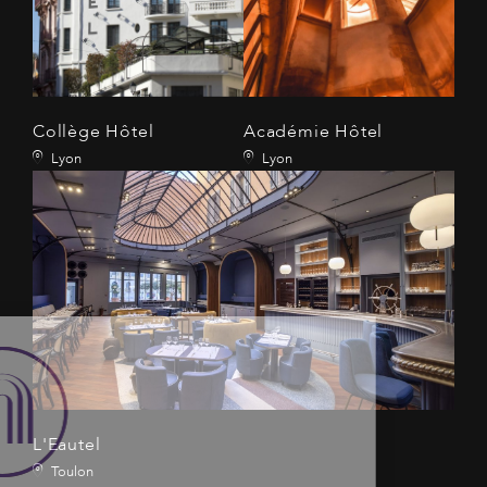
Collège Hôtel
Académie Hôtel
Lyon
Lyon
L'Eautel
Toulon