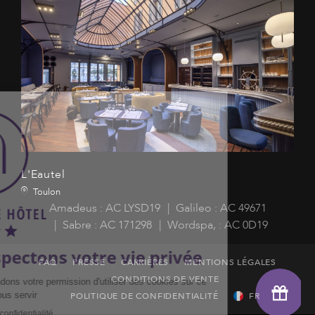
L'Eautel
Toulon
Amadeus : AC LYSD19
Galileo : AC 49671
Sabre : AC 171298
Wordspa, : AC 0D19
FAQ
PRESSE
CARRIÈRES
MENTIONS LÉGALES
CONDITIONS DE VENTE
POLITIQUE DE CONFIDENTIALITÉ
FR